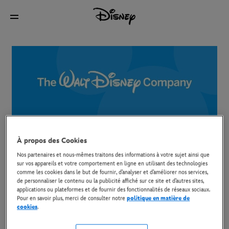
À propos des Cookies
À Propos
Nos partenaires et nous-mêmes traitons des informations à votre sujet ainsi que
sur vos appareils et votre comportement en ligne en utilisant des technologies
comme les cookies dans le but de fournir, d’analyser et d’améliorer nos services,
Ce site est édité par The Walt Disney Company Limited,
de personnaliser le contenu ou la publicité affiché sur ce site et d’autres sites,
applications ou plateformes et de fournir des fonctionnalités de réseaux sociaux.
immatriculée en Angleterre et au Pays de Galle, ayant son
Pour en savoir plus, merci de consulter notre
politique en matière de
cookies
.
siège social au 3 Queen Caroline Street, Hammersmith,
Londres, W6 9PE