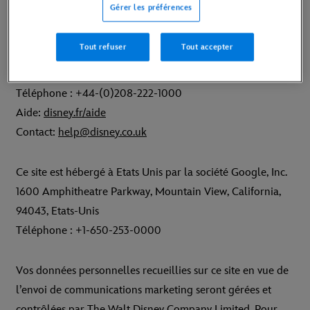
Gérer les préférences
Numéro d’immatriculation de la société 530051
Tout refuser
Tout accepter
TVA 539293808
Téléphone : +44-(0)208-222-1000
Aide:
disney.fr/aide
Contact:
help@disney.co.uk
Ce site est hébergé à Etats Unis par la société Google, Inc.
1600 Amphitheatre Parkway, Mountain View, California,
94043, Etats-Unis
Téléphone : +1-650-253-0000
Vos données personnelles recueillies sur ce site en vue de
l’envoi de communications marketing seront gérées et
contrôlées par The Walt Disney Company Limited. Pour