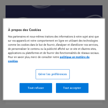
À propos des Cookies
Nos partenaires et nous-mêmes traitons des informations à votre sujet ainsi que
sur vos appareils et votre comportement en ligne en utilisant des technologies
comme les cookies dans le but de fournir, d’analyser et d’améliorer nos services,
de personnaliser le contenu ou la publicité affiché sur ce site et d’autres sites,
applications ou plateformes et de fournir des fonctionnalités de réseaux sociaux.
Pour en savoir plus, merci de consulter notre
politique en matière de
cookies
.
Gérer les préférences
Disney Channel YouTube
Tout refuser
Tout accepter
Découvrez des aperçus exclusifs, des jeux, des quiz et
encore plus de contenu sur tes programmes préférés !